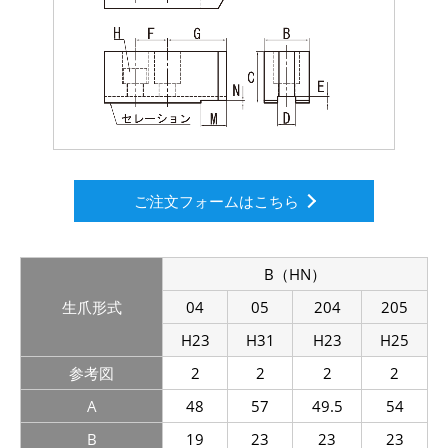
ご注文フォームはこちら
B（HN）
生爪形式
04
05
204
205
H23
H31
H23
H25
参考図
2
2
2
2
A
48
57
49.5
54
B
19
23
23
23