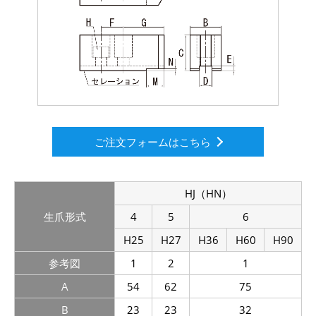
ご注文フォームはこちら
HJ（HN）
生爪形式
4
5
6
H25
H27
H36
H60
H90
参考図
1
2
1
A
54
62
75
B
23
23
32