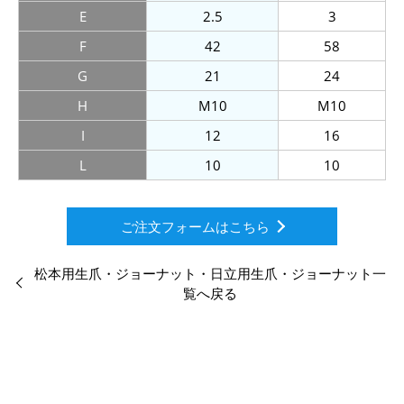
E
2.5
3
F
42
58
G
21
24
H
M10
M10
I
12
16
L
10
10
ご注文フォームはこちら
松本用生爪・ジョーナット・日立用生爪・ジョーナット一
覧へ戻る